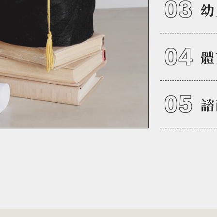
03
幼
04
體
05
諮