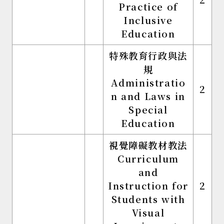
Practice of
Inclusive
Education
特殊教育行政與法
規
Administratio
2
n and Laws in
Special
Education
視覺障礙教材教法
Curriculum
and
Instruction for
2
Students with
Visual