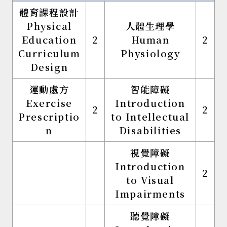
體育課程設計
Physical
人體生理學
Education
2
Human
2
Curriculum
Physiology
Design
運動處方
智能障礙
Exercise
Introduction
2
2
Prescriptio
to Intellectual
n
Disabilities
視覺障礙
Introduction
2
to Visual
Impairments
聽覺障礙