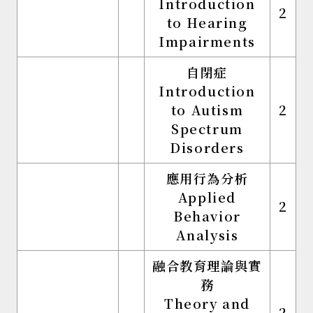
Introduction
2
to Hearing
Impairments
自閉症
Introduction
to Autism
2
Spectrum
Disorders
應用行為分析
Applied
2
Behavior
Analysis
融合教育理論與實
務
Theory and
2