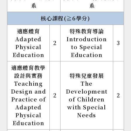
系
系
核心課程(≧6學分)
適應體育
特殊教育導論
Adapted
Introduction
2
3
Physical
to Special
Education
Education
適應體育教學
設計與實務
特殊兒童發展
Teaching
The
Design and
Development
2
2
Practice of
of Children
Adapted
with Special
Physical
Needs
Education